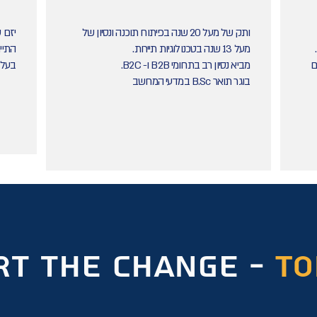
ותק של מעל 20 שנה בפיתוח תוכנה ו
נסיון של
מעל 13 שנה בטכנולוגיות
תיירות.
התיי
ם
מביא נסיון רב בתחומי B2B ו- B2C.
בעל תואר B.A ב
בוגר תואר B.Sc במדעי המחשב
rt the change -
TO