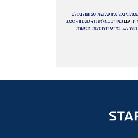
יזם טכנולוגי בעל נסיון של מעל 20 שנה בעולם
, עם
רות
נ
סיון רב בעולמות ה- B2B וה- B2C.
מדעי ההתנהגות ותקשורת
Sta