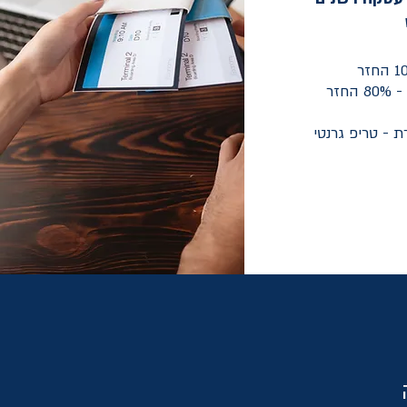
חזר
 - טריפ גרנטי
ה