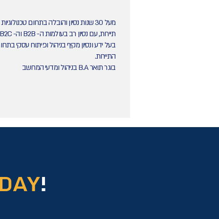
מעל 30 שנות נסיון והובלה בתחום טכנולוגיות
תיירות, עם
נסיון רב בעולמות ה- B2B וה- B2C.
בעל ידע ונסיון מקיף בניהול ופיתוח עסקי בתחו
התיירות.
בוגר תואר B.A בניהול ומדעי המחשב
DAY
!