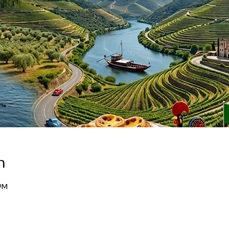
n
 PM