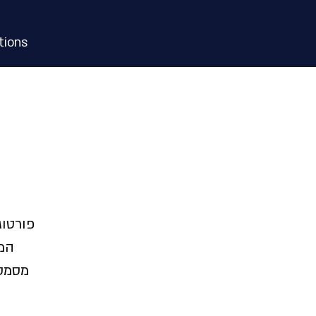
ions
פורטוג
המב
מסמטא